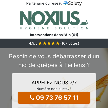
Partenaire du réseau
Interventions dans l'Ain (01)
4.9
/5
(
107
votes)
Besoin de vous débarrasser d'un
nid de guêpes à Feillens ?
APPELEZ NOUS 7/7
Numéro non surtaxé
09 73 76 57 11