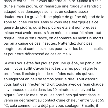
dans le corps, il faut vous attendre au pire. Quand il s’agit
d’une simple piqûre, on remarque une rougeur à l’endroit
attaqué, des démangeaisons, et un œdème assez
douloureux. La gravité d’une piqûre de guêpe dépend de la
zone touchée certes. Mais si vous êtes allergiques à ce
genre de piqûre, ou si les piqûres étaient nombreuses,
mieux vaut avoir recours à un médecin pour éliminer tout
risque. Rien qu’en France, on dénombre au moins15 morts
par an à cause de ces insectes. N’attendez donc pas
longtemps et contactez-nous pour avoir les bons conseils
et pour être débarrassé de ces animaux.
Si vous vous êtes fait piquer par une guêpe, ne paniquez
pas. Il vous suffit d’avoir les idées claires pour régler le
problème. Il existe plein de remèdes naturels qui vous
soulageront en peu de temps pour le dire. Tout d’abord il
vous faut désinfecter l’endroit touché avec de l’eau chaude
savonneuse et cela dans les 10 minutes qui suivent la
piqûre. Dans la mesure où les protéines qui sont dans le
venin se dégradent au contact d’une chaleur entre 50 et 55
°C, cela commencera déjà par vous soulager. Ensuite, il