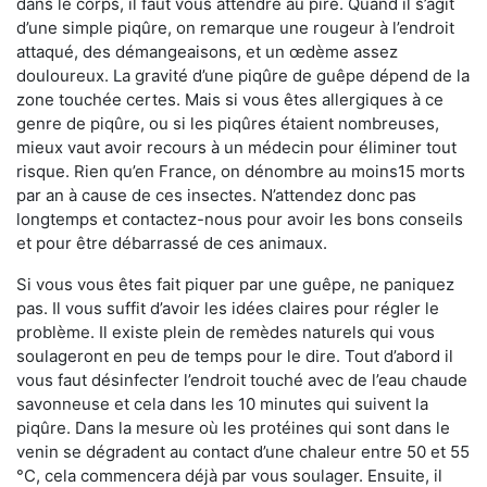
dans le corps, il faut vous attendre au pire. Quand il s’agit
d’une simple piqûre, on remarque une rougeur à l’endroit
attaqué, des démangeaisons, et un œdème assez
douloureux. La gravité d’une piqûre de guêpe dépend de la
zone touchée certes. Mais si vous êtes allergiques à ce
genre de piqûre, ou si les piqûres étaient nombreuses,
mieux vaut avoir recours à un médecin pour éliminer tout
risque. Rien qu’en France, on dénombre au moins15 morts
par an à cause de ces insectes. N’attendez donc pas
longtemps et contactez-nous pour avoir les bons conseils
et pour être débarrassé de ces animaux.
Si vous vous êtes fait piquer par une guêpe, ne paniquez
pas. Il vous suffit d’avoir les idées claires pour régler le
problème. Il existe plein de remèdes naturels qui vous
soulageront en peu de temps pour le dire. Tout d’abord il
vous faut désinfecter l’endroit touché avec de l’eau chaude
savonneuse et cela dans les 10 minutes qui suivent la
piqûre. Dans la mesure où les protéines qui sont dans le
venin se dégradent au contact d’une chaleur entre 50 et 55
°C, cela commencera déjà par vous soulager. Ensuite, il