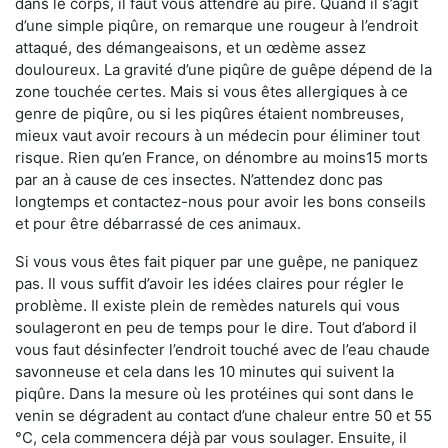
dans le corps, il faut vous attendre au pire. Quand il s’agit
d’une simple piqûre, on remarque une rougeur à l’endroit
attaqué, des démangeaisons, et un œdème assez
douloureux. La gravité d’une piqûre de guêpe dépend de la
zone touchée certes. Mais si vous êtes allergiques à ce
genre de piqûre, ou si les piqûres étaient nombreuses,
mieux vaut avoir recours à un médecin pour éliminer tout
risque. Rien qu’en France, on dénombre au moins15 morts
par an à cause de ces insectes. N’attendez donc pas
longtemps et contactez-nous pour avoir les bons conseils
et pour être débarrassé de ces animaux.
Si vous vous êtes fait piquer par une guêpe, ne paniquez
pas. Il vous suffit d’avoir les idées claires pour régler le
problème. Il existe plein de remèdes naturels qui vous
soulageront en peu de temps pour le dire. Tout d’abord il
vous faut désinfecter l’endroit touché avec de l’eau chaude
savonneuse et cela dans les 10 minutes qui suivent la
piqûre. Dans la mesure où les protéines qui sont dans le
venin se dégradent au contact d’une chaleur entre 50 et 55
°C, cela commencera déjà par vous soulager. Ensuite, il