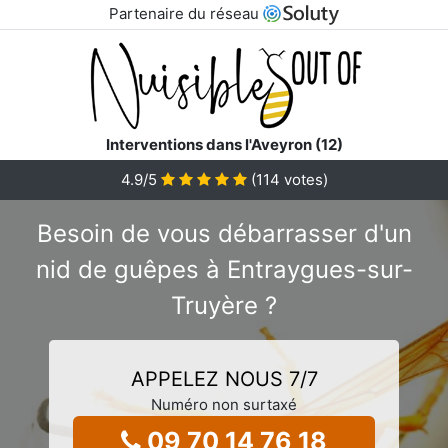
Partenaire du réseau
Interventions dans l'Aveyron (12)
4.9
/5
(
114
votes)
Besoin de vous débarrasser d'un
nid de guêpes à Entraygues-sur-
Truyère ?
APPELEZ NOUS 7/7
Numéro non surtaxé
09 70 14 76 18