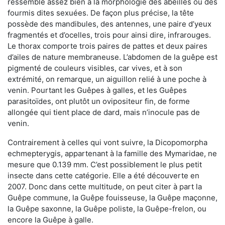
ressemble assez bien à la morphologie des abeilles ou des
fourmis dites sexuées. De façon plus précise, la tête
possède des mandibules, des antennes, une paire d’yeux
fragmentés et d’ocelles, trois pour ainsi dire, infrarouges.
Le thorax comporte trois paires de pattes et deux paires
d’ailes de nature membraneuse. L’abdomen de la guêpe est
pigmenté de couleurs visibles, car vives, et à son
extrémité, on remarque, un aiguillon relié à une poche à
venin. Pourtant les Guêpes à galles, et les Guêpes
parasitoïdes, ont plutôt un ovipositeur fin, de forme
allongée qui tient place de dard, mais n’inocule pas de
venin.
Contrairement à celles qui vont suivre, la Dicopomorpha
echmepterygis, appartenant à la famille des Mymaridae, ne
mesure que 0.139 mm. C’est possiblement le plus petit
insecte dans cette catégorie. Elle a été découverte en
2007. Donc dans cette multitude, on peut citer à part la
Guêpe commune, la Guêpe fouisseuse, la Guêpe maçonne,
la Guêpe saxonne, la Guêpe poliste, la Guêpe-frelon, ou
encore la Guêpe à galle.