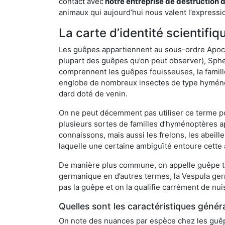
contact avec
notre entreprise de destruction 
animaux qui aujourd’hui nous valent l’expressio
La carte d’identité scientif
Les guêpes appartiennent au sous-ordre Apocrit
plupart des guêpes qu’on peut observer), Sphec
comprennent les guêpes fouisseuses, la famill
englobe de nombreux insectes de type hyménop
dard doté de venin.
On ne peut décemment pas utiliser ce terme pou
plusieurs sortes de familles d’hyménoptères ap
connaissons, mais aussi les frelons, les abeil
laquelle une certaine ambiguïté entoure cette 
De manière plus commune, on appelle guêpe t
germanique en d’autres termes, la Vespula ge
pas la guêpe et on la qualifie carrément de nui
Quelles sont les caractéristiques génér
On note des nuances par espèce chez les guêpe