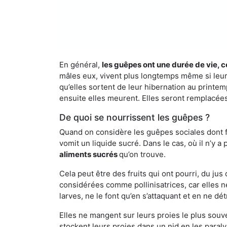
En général,
les guêpes ont une durée de vie, c
mâles eux, vivent plus longtemps même si leur 
qu’elles sortent de leur hibernation au printemp
ensuite elles meurent. Elles seront remplacées 
De quoi se nourrissent les guêpes ?
Quand on considère les guêpes sociales dont fai
vomit un liquide sucré. Dans le cas, où il n’y 
aliments sucrés
qu’on trouve.
Cela peut être des fruits qui ont pourri, du ju
considérées comme pollinisatrices, car elles ne
larves, ne le font qu’en s’attaquant et en ne dé
Elles ne mangent sur leurs proies le plus souve
stockent leurs proies dans un nid en les paraly