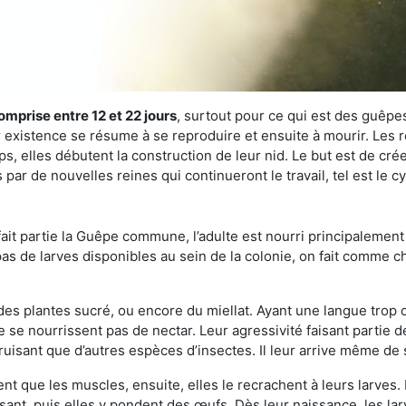
omprise entre 12 et 22 jours
, surtout pour ce qui est des guêpes
existence se résume à se reproduire et ensuite à mourir. Les re
s, elles débutent la construction de leur nid. Le but est de crée
par de nouvelles reines qui continueront le travail, tel est le 
t partie la Guêpe commune, l’adulte est nourri principalement g
a pas de larves disponibles au sein de la colonie, on fait comme 
s des plantes sucré, ou encore du miellat. Ayant une langue trop
 se nourrissent pas de nectar. Leur agressivité faisant partie d
truisant que d’autres espèces d’insectes. Il leur arrive même de 
nt que les muscles, ensuite, elles le recrachent à leurs larves. 
sant, puis elles y pondent des œufs. Dès leur naissance, les lar