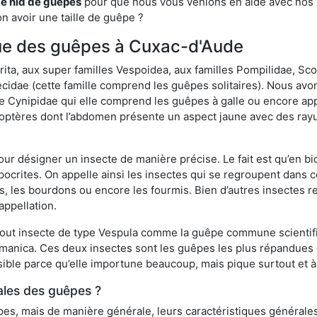
de nid de guêpes
pour que nous vous venions en aide avec nos pr
n avoir une taille de guêpe ?
ique des guêpes à Cuxac-d'Aude
a, aux super familles Vespoidea, aux familles Pompilidae, Scol
idae (cette famille comprend les guêpes solitaires). Nous avon
e Cynipidae qui elle comprend les guêpes à galle ou encore ap
tères dont l’abdomen présente un aspect jaune avec des rayu
r désigner un insecte de manière précise. Le fait est qu’en biol
ocrites. On appelle ainsi les insectes qui se regroupent dans 
les, les bourdons ou encore les fourmis. Bien d’autres insectes
appellation.
out insecte de type Vespula comme la guêpe commune scientifi
rmanica. Ces deux insectes sont les guêpes les plus répandues
sible parce qu’elle importune beaucoup, mais pique surtout et à 
ales des guêpes ?
s, mais de manière générale, leurs caractéristiques générales