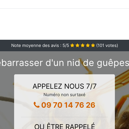
Note moyenne des avis :
5
/5
(
101
votes)
barrasser d'un nid de guêpe
APPELEZ NOUS 7/7
Numéro non surtaxé
09 70 14 76 26
OU ÊTRE RAPPELÉ