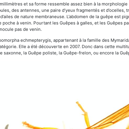
 millimètres et sa forme ressemble assez bien à la morphologie
les, des antennes, une paire d’yeux fragmentés et d’ocelles, tro
 d’ailes de nature membraneuse. L’abdomen de la guêpe est pigm
e poche à venin. Pourtant les Guêpes à galles, et les Guêpes para
inocule pas de venin.
copomorpha echmepterygis, appartenant à la famille des Mymari
catégorie. Elle a été découverte en 2007. Donc dans cette multi
saxonne, la Guêpe poliste, la Guêpe-frelon, ou encore la Guêp