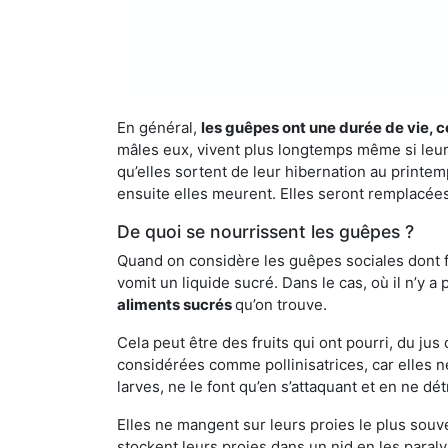
En général,
les guêpes ont une durée de vie, c
mâles eux, vivent plus longtemps même si leur 
qu’elles sortent de leur hibernation au printemp
ensuite elles meurent. Elles seront remplacées 
De quoi se nourrissent les guêpes ?
Quand on considère les guêpes sociales dont fai
vomit un liquide sucré. Dans le cas, où il n’y 
aliments sucrés
qu’on trouve.
Cela peut être des fruits qui ont pourri, du ju
considérées comme pollinisatrices, car elles ne
larves, ne le font qu’en s’attaquant et en ne dé
Elles ne mangent sur leurs proies le plus souve
stockent leurs proies dans un nid en les paraly