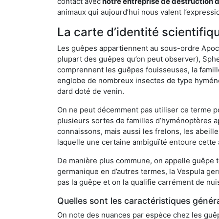
contact avec
notre entreprise de destruction 
animaux qui aujourd’hui nous valent l’expressio
La carte d’identité scientif
Les guêpes appartiennent au sous-ordre Apocrit
plupart des guêpes qu’on peut observer), Sphec
comprennent les guêpes fouisseuses, la famill
englobe de nombreux insectes de type hyménop
dard doté de venin.
On ne peut décemment pas utiliser ce terme pou
plusieurs sortes de familles d’hyménoptères ap
connaissons, mais aussi les frelons, les abeil
laquelle une certaine ambiguïté entoure cette 
De manière plus commune, on appelle guêpe t
germanique en d’autres termes, la Vespula ge
pas la guêpe et on la qualifie carrément de nui
Quelles sont les caractéristiques génér
On note des nuances par espèce chez les guêpe