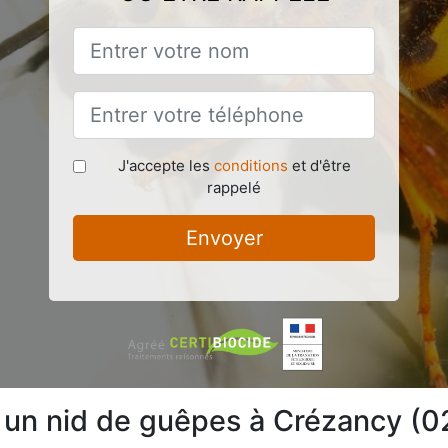
J'accepte les
conditions
et d'être
rappelé
Envoyer
e un nid de guêpes à Crézancy (