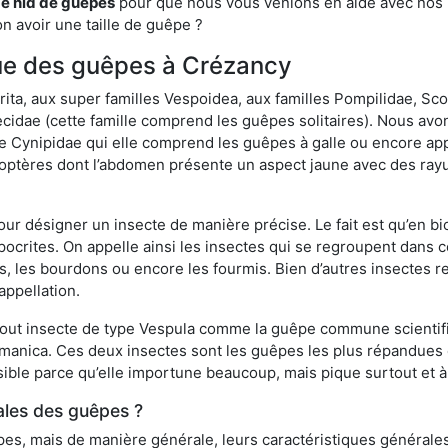
de nid de guêpes
pour que nous vous venions en aide avec nos pr
n avoir une taille de guêpe ?
ique des guêpes à Crézancy
a, aux super familles Vespoidea, aux familles Pompilidae, Scol
idae (cette famille comprend les guêpes solitaires). Nous avon
e Cynipidae qui elle comprend les guêpes à galle ou encore ap
tères dont l’abdomen présente un aspect jaune avec des rayu
r désigner un insecte de manière précise. Le fait est qu’en biol
ocrites. On appelle ainsi les insectes qui se regroupent dans 
les, les bourdons ou encore les fourmis. Bien d’autres insectes
appellation.
out insecte de type Vespula comme la guêpe commune scientifi
rmanica. Ces deux insectes sont les guêpes les plus répandues
sible parce qu’elle importune beaucoup, mais pique surtout et à 
ales des guêpes ?
s, mais de manière générale, leurs caractéristiques générales