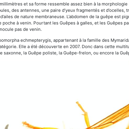
 millimètres et sa forme ressemble assez bien à la morphologie
les, des antennes, une paire d’yeux fragmentés et d’ocelles, tro
 d’ailes de nature membraneuse. L’abdomen de la guêpe est pigm
e poche à venin. Pourtant les Guêpes à galles, et les Guêpes para
inocule pas de venin.
copomorpha echmepterygis, appartenant à la famille des Mymari
catégorie. Elle a été découverte en 2007. Donc dans cette multi
saxonne, la Guêpe poliste, la Guêpe-frelon, ou encore la Guêp