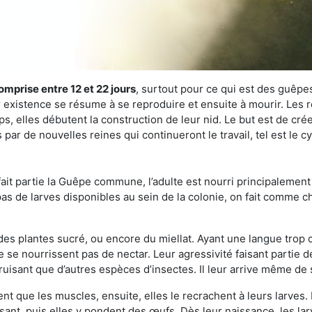
omprise entre 12 et 22 jours
, surtout pour ce qui est des guêpes
existence se résume à se reproduire et ensuite à mourir. Les re
s, elles débutent la construction de leur nid. Le but est de crée
par de nouvelles reines qui continueront le travail, tel est le 
t partie la Guêpe commune, l’adulte est nourri principalement g
a pas de larves disponibles au sein de la colonie, on fait comme 
s des plantes sucré, ou encore du miellat. Ayant une langue trop
 se nourrissent pas de nectar. Leur agressivité faisant partie d
truisant que d’autres espèces d’insectes. Il leur arrive même de 
nt que les muscles, ensuite, elles le recrachent à leurs larves. 
sant, puis elles y pondent des œufs. Dès leur naissance, les lar