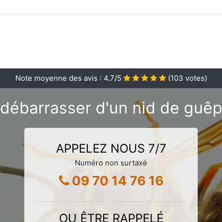
Note moyenne des avis :
4.7
/5
(
103
votes)
débarrasser d'un nid de guê
APPELEZ NOUS 7/7
Numéro non surtaxé
09 70 14 76 16
OU ÊTRE RAPPELÉ