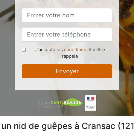
J'accepte les
conditions
et d'être
rappelé
Envoyer
e un nid de guêpes à Cransac (12