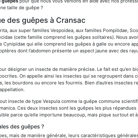
e guêpes
pour que nous vous venions en aide avec nos professio
une taille de guêpe ?
ique des guêpes à Cransac
a, aux super familles Vespoidea, aux familles Pompilidae, Scol
idae (cette famille comprend les guêpes solitaires). Nous avon
e Cynipidae qui elle comprend les guêpes à galle ou encore ap
tères dont l’abdomen présente un aspect jaune avec des rayu
r désigner un insecte de manière précise. Le fait est qu’en biol
ocrites. On appelle ainsi les insectes qui se regroupent dans 
les, les bourdons ou encore les fourmis. Bien d’autres insectes
appellation.
out insecte de type Vespula comme la guêpe commune scientifi
rmanica. Ces deux insectes sont les guêpes les plus répandues
sible parce qu’elle importune beaucoup, mais pique surtout et à 
ales des guêpes ?
s, mais de manière générale, leurs caractéristiques générales