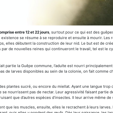
omprise entre 12 et 22 jours
, surtout pour ce qui est des guêpes
existence se résume à se reproduire et ensuite à mourir. Les re
s, elles débutent la construction de leur nid. Le but est de crée
par de nouvelles reines qui continueront le travail, tel est le 
t partie la Guêpe commune, l’adulte est nourri principalement g
a pas de larves disponibles au sein de la colonie, on fait comme 
s des plantes sucré, ou encore du miellat. Ayant une langue trop
 se nourrissent pas de nectar. Leur agressivité faisant partie d
truisant que d’autres espèces d’insectes. Il leur arrive même de 
nt que les muscles, ensuite, elles le recrachent à leurs larves. 
sant, puis elles y pondent des œufs. Dès leur naissance, les lar