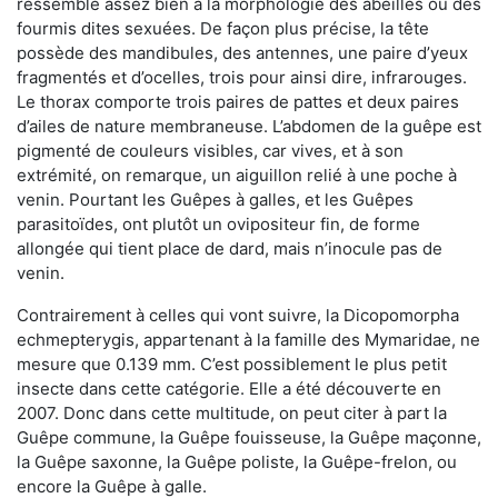
ressemble assez bien à la morphologie des abeilles ou des
fourmis dites sexuées. De façon plus précise, la tête
possède des mandibules, des antennes, une paire d’yeux
fragmentés et d’ocelles, trois pour ainsi dire, infrarouges.
Le thorax comporte trois paires de pattes et deux paires
d’ailes de nature membraneuse. L’abdomen de la guêpe est
pigmenté de couleurs visibles, car vives, et à son
extrémité, on remarque, un aiguillon relié à une poche à
venin. Pourtant les Guêpes à galles, et les Guêpes
parasitoïdes, ont plutôt un ovipositeur fin, de forme
allongée qui tient place de dard, mais n’inocule pas de
venin.
Contrairement à celles qui vont suivre, la Dicopomorpha
echmepterygis, appartenant à la famille des Mymaridae, ne
mesure que 0.139 mm. C’est possiblement le plus petit
insecte dans cette catégorie. Elle a été découverte en
2007. Donc dans cette multitude, on peut citer à part la
Guêpe commune, la Guêpe fouisseuse, la Guêpe maçonne,
la Guêpe saxonne, la Guêpe poliste, la Guêpe-frelon, ou
encore la Guêpe à galle.