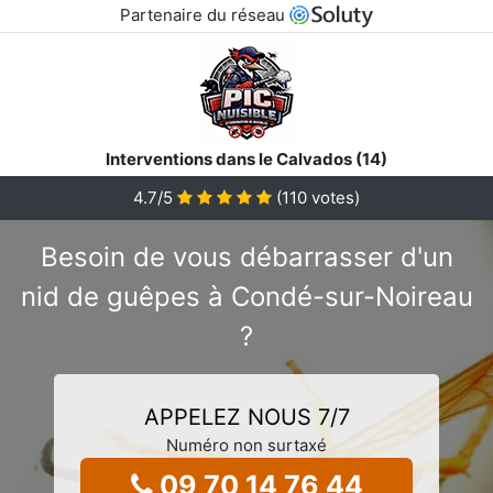
Partenaire du réseau
Interventions dans le Calvados (14)
4.7
/5
(
110
votes)
Besoin de vous débarrasser d'un
nid de guêpes à Condé-sur-Noireau
?
APPELEZ NOUS 7/7
Numéro non surtaxé
09 70 14 76 44