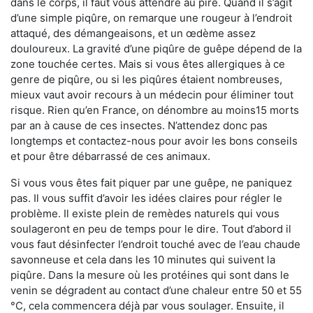
dans le corps, il faut vous attendre au pire. Quand il s’agit
d’une simple piqûre, on remarque une rougeur à l’endroit
attaqué, des démangeaisons, et un œdème assez
douloureux. La gravité d’une piqûre de guêpe dépend de la
zone touchée certes. Mais si vous êtes allergiques à ce
genre de piqûre, ou si les piqûres étaient nombreuses,
mieux vaut avoir recours à un médecin pour éliminer tout
risque. Rien qu’en France, on dénombre au moins15 morts
par an à cause de ces insectes. N’attendez donc pas
longtemps et contactez-nous pour avoir les bons conseils
et pour être débarrassé de ces animaux.
Si vous vous êtes fait piquer par une guêpe, ne paniquez
pas. Il vous suffit d’avoir les idées claires pour régler le
problème. Il existe plein de remèdes naturels qui vous
soulageront en peu de temps pour le dire. Tout d’abord il
vous faut désinfecter l’endroit touché avec de l’eau chaude
savonneuse et cela dans les 10 minutes qui suivent la
piqûre. Dans la mesure où les protéines qui sont dans le
venin se dégradent au contact d’une chaleur entre 50 et 55
°C, cela commencera déjà par vous soulager. Ensuite, il