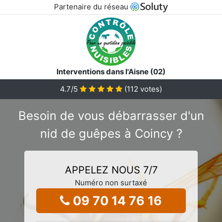
Partenaire du réseau
Interventions dans l'Aisne (02)
4.7
/5
(
112
votes)
Besoin de vous débarrasser d'un
nid de guêpes à Coincy ?
APPELEZ NOUS 7/7
Numéro non surtaxé
09 70 14 76 16