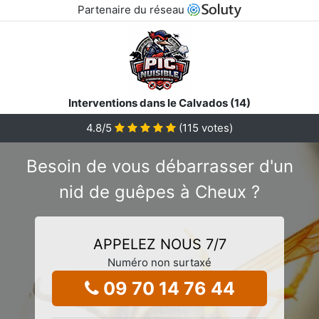
Partenaire du réseau
Interventions dans le Calvados (14)
4.8
/5
(
115
votes)
Besoin de vous débarrasser d'un
nid de guêpes à Cheux ?
APPELEZ NOUS 7/7
Numéro non surtaxé
09 70 14 76 44