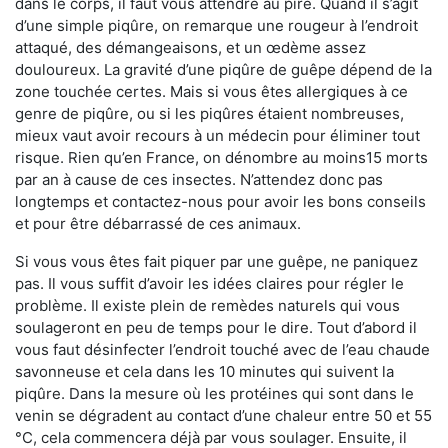
dans le corps, il faut vous attendre au pire. Quand il s’agit
d’une simple piqûre, on remarque une rougeur à l’endroit
attaqué, des démangeaisons, et un œdème assez
douloureux. La gravité d’une piqûre de guêpe dépend de la
zone touchée certes. Mais si vous êtes allergiques à ce
genre de piqûre, ou si les piqûres étaient nombreuses,
mieux vaut avoir recours à un médecin pour éliminer tout
risque. Rien qu’en France, on dénombre au moins15 morts
par an à cause de ces insectes. N’attendez donc pas
longtemps et contactez-nous pour avoir les bons conseils
et pour être débarrassé de ces animaux.
Si vous vous êtes fait piquer par une guêpe, ne paniquez
pas. Il vous suffit d’avoir les idées claires pour régler le
problème. Il existe plein de remèdes naturels qui vous
soulageront en peu de temps pour le dire. Tout d’abord il
vous faut désinfecter l’endroit touché avec de l’eau chaude
savonneuse et cela dans les 10 minutes qui suivent la
piqûre. Dans la mesure où les protéines qui sont dans le
venin se dégradent au contact d’une chaleur entre 50 et 55
°C, cela commencera déjà par vous soulager. Ensuite, il