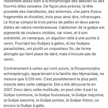
ressemble assez bien à la morphologie des abeilles ou des
fourmis dites sexuées. De façon plus précise, la tête
possède des mandibules, des antennes, une paire d’yeux
fragmentés et d’ocelles, trois pour ainsi dire, infrarouges.
Le thorax comporte trois paires de pattes et deux paires
d’ailes de nature membraneuse. L’abdomen de la guêpe est
pigmenté de couleurs visibles, car vives, et à son
extrémité, on remarque, un aiguillon relié à une poche à
venin. Pourtant les Guêpes à galles, et les Guêpes
parasitoïdes, ont plutôt un ovipositeur fin, de forme
allongée qui tient place de dard, mais n’inocule pas de
venin.
Contrairement à celles qui vont suivre, la Dicopomorpha
echmepterygis, appartenant à la famille des Mymaridae, ne
mesure que 0.139 mm. C’est possiblement le plus petit
insecte dans cette catégorie. Elle a été découverte en
2007. Donc dans cette multitude, on peut citer à part la
Guêpe commune, la Guêpe fouisseuse, la Guêpe maçonne,
la Guêpe saxonne, la Guêpe poliste, la Guêpe-frelon, ou
encore la Guêpe à galle.