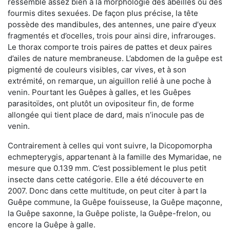
ressemble assez bien à la morphologie des abeilles ou des
fourmis dites sexuées. De façon plus précise, la tête
possède des mandibules, des antennes, une paire d’yeux
fragmentés et d’ocelles, trois pour ainsi dire, infrarouges.
Le thorax comporte trois paires de pattes et deux paires
d’ailes de nature membraneuse. L’abdomen de la guêpe est
pigmenté de couleurs visibles, car vives, et à son
extrémité, on remarque, un aiguillon relié à une poche à
venin. Pourtant les Guêpes à galles, et les Guêpes
parasitoïdes, ont plutôt un ovipositeur fin, de forme
allongée qui tient place de dard, mais n’inocule pas de
venin.
Contrairement à celles qui vont suivre, la Dicopomorpha
echmepterygis, appartenant à la famille des Mymaridae, ne
mesure que 0.139 mm. C’est possiblement le plus petit
insecte dans cette catégorie. Elle a été découverte en
2007. Donc dans cette multitude, on peut citer à part la
Guêpe commune, la Guêpe fouisseuse, la Guêpe maçonne,
la Guêpe saxonne, la Guêpe poliste, la Guêpe-frelon, ou
encore la Guêpe à galle.