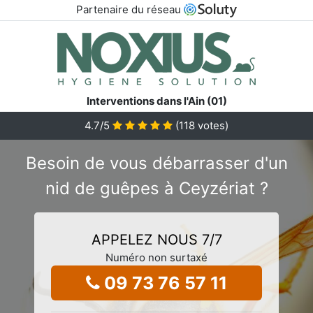
Partenaire du réseau
Interventions dans l'Ain (01)
4.7
/5
(
118
votes)
Besoin de vous débarrasser d'un
nid de guêpes à Ceyzériat ?
APPELEZ NOUS 7/7
Numéro non surtaxé
09 73 76 57 11