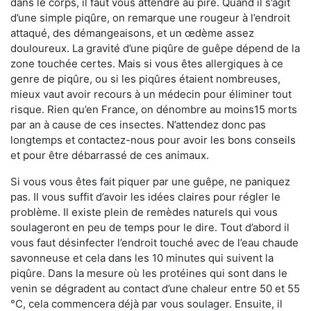
dans le corps, il faut vous attendre au pire. Quand il s’agit
d’une simple piqûre, on remarque une rougeur à l’endroit
attaqué, des démangeaisons, et un œdème assez
douloureux. La gravité d’une piqûre de guêpe dépend de la
zone touchée certes. Mais si vous êtes allergiques à ce
genre de piqûre, ou si les piqûres étaient nombreuses,
mieux vaut avoir recours à un médecin pour éliminer tout
risque. Rien qu’en France, on dénombre au moins15 morts
par an à cause de ces insectes. N’attendez donc pas
longtemps et contactez-nous pour avoir les bons conseils
et pour être débarrassé de ces animaux.
Si vous vous êtes fait piquer par une guêpe, ne paniquez
pas. Il vous suffit d’avoir les idées claires pour régler le
problème. Il existe plein de remèdes naturels qui vous
soulageront en peu de temps pour le dire. Tout d’abord il
vous faut désinfecter l’endroit touché avec de l’eau chaude
savonneuse et cela dans les 10 minutes qui suivent la
piqûre. Dans la mesure où les protéines qui sont dans le
venin se dégradent au contact d’une chaleur entre 50 et 55
°C, cela commencera déjà par vous soulager. Ensuite, il