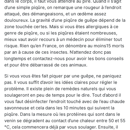
dans le corps, il faut vous attendre au pire. Quand il s’agit
d’une simple piqûre, on remarque une rougeur à l’endroit
attaqué, des démangeaisons, et un œdème assez
douloureux. La gravité d’une piqûre de guêpe dépend de la
zone touchée certes. Mais si vous êtes allergiques à ce
genre de piqûre, ou si les piqûres étaient nombreuses,
mieux vaut avoir recours à un médecin pour éliminer tout
risque. Rien qu’en France, on dénombre au moins15 morts
par an à cause de ces insectes. N’attendez donc pas
longtemps et contactez-nous pour avoir les bons conseils
et pour être débarrassé de ces animaux.
Si vous vous êtes fait piquer par une guêpe, ne paniquez
pas. Il vous suffit d’avoir les idées claires pour régler le
problème. Il existe plein de remèdes naturels qui vous
soulageront en peu de temps pour le dire. Tout d’abord il
vous faut désinfecter l’endroit touché avec de l’eau chaude
savonneuse et cela dans les 10 minutes qui suivent la
piqûre. Dans la mesure où les protéines qui sont dans le
venin se dégradent au contact d’une chaleur entre 50 et 55
°C, cela commencera déjà par vous soulager. Ensuite, il