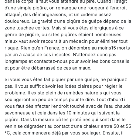
dans le corps, il faut vous attendre au pire. Quand il s’agit
d’une simple piqûre, on remarque une rougeur à l’endroit
attaqué, des démangeaisons, et un œdème assez
douloureux. La gravité d’une piqûre de guêpe dépend de la
zone touchée certes. Mais si vous êtes allergiques à ce
genre de piqûre, ou si les piqûres étaient nombreuses,
mieux vaut avoir recours à un médecin pour éliminer tout
risque. Rien qu’en France, on dénombre au moins15 morts
par an à cause de ces insectes. N’attendez donc pas
longtemps et contactez-nous pour avoir les bons conseils
et pour être débarrassé de ces animaux.
Si vous vous êtes fait piquer par une guêpe, ne paniquez
pas. Il vous suffit d’avoir les idées claires pour régler le
problème. Il existe plein de remèdes naturels qui vous
soulageront en peu de temps pour le dire. Tout d’abord il
vous faut désinfecter l’endroit touché avec de l’eau chaude
savonneuse et cela dans les 10 minutes qui suivent la
piqûre. Dans la mesure où les protéines qui sont dans le
venin se dégradent au contact d’une chaleur entre 50 et 55
°C, cela commencera déjà par vous soulager. Ensuite, il