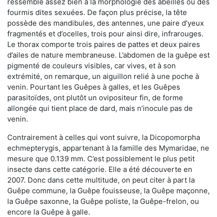
ressemble assez bien à la morphologie des abeilles ou des
fourmis dites sexuées. De façon plus précise, la tête
possède des mandibules, des antennes, une paire d’yeux
fragmentés et d’ocelles, trois pour ainsi dire, infrarouges.
Le thorax comporte trois paires de pattes et deux paires
d’ailes de nature membraneuse. L’abdomen de la guêpe est
pigmenté de couleurs visibles, car vives, et à son
extrémité, on remarque, un aiguillon relié à une poche à
venin. Pourtant les Guêpes à galles, et les Guêpes
parasitoïdes, ont plutôt un ovipositeur fin, de forme
allongée qui tient place de dard, mais n’inocule pas de
venin.
Contrairement à celles qui vont suivre, la Dicopomorpha
echmepterygis, appartenant à la famille des Mymaridae, ne
mesure que 0.139 mm. C’est possiblement le plus petit
insecte dans cette catégorie. Elle a été découverte en
2007. Donc dans cette multitude, on peut citer à part la
Guêpe commune, la Guêpe fouisseuse, la Guêpe maçonne,
la Guêpe saxonne, la Guêpe poliste, la Guêpe-frelon, ou
encore la Guêpe à galle.