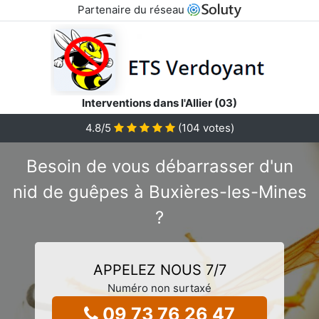
Partenaire du réseau
Interventions dans l'Allier (03)
4.8
/5
(
104
votes)
Besoin de vous débarrasser d'un
nid de guêpes à Buxières-les-Mines
?
APPELEZ NOUS 7/7
Numéro non surtaxé
09 73 76 26 47