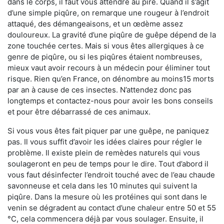
dans le corps, il faut vous attendre au pire. Quand il s’agit
d’une simple piqûre, on remarque une rougeur à l’endroit
attaqué, des démangeaisons, et un œdème assez
douloureux. La gravité d’une piqûre de guêpe dépend de la
zone touchée certes. Mais si vous êtes allergiques à ce
genre de piqûre, ou si les piqûres étaient nombreuses,
mieux vaut avoir recours à un médecin pour éliminer tout
risque. Rien qu’en France, on dénombre au moins15 morts
par an à cause de ces insectes. N’attendez donc pas
longtemps et contactez-nous pour avoir les bons conseils
et pour être débarrassé de ces animaux.
Si vous vous êtes fait piquer par une guêpe, ne paniquez
pas. Il vous suffit d’avoir les idées claires pour régler le
problème. Il existe plein de remèdes naturels qui vous
soulageront en peu de temps pour le dire. Tout d’abord il
vous faut désinfecter l’endroit touché avec de l’eau chaude
savonneuse et cela dans les 10 minutes qui suivent la
piqûre. Dans la mesure où les protéines qui sont dans le
venin se dégradent au contact d’une chaleur entre 50 et 55
°C, cela commencera déjà par vous soulager. Ensuite, il