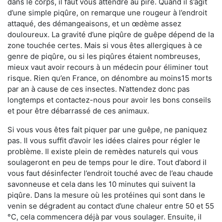
dans le corps, il faut vous attendre au pire. Quand il s’agit
d’une simple piqûre, on remarque une rougeur à l’endroit
attaqué, des démangeaisons, et un œdème assez
douloureux. La gravité d’une piqûre de guêpe dépend de la
zone touchée certes. Mais si vous êtes allergiques à ce
genre de piqûre, ou si les piqûres étaient nombreuses,
mieux vaut avoir recours à un médecin pour éliminer tout
risque. Rien qu’en France, on dénombre au moins15 morts
par an à cause de ces insectes. N’attendez donc pas
longtemps et contactez-nous pour avoir les bons conseils
et pour être débarrassé de ces animaux.
Si vous vous êtes fait piquer par une guêpe, ne paniquez
pas. Il vous suffit d’avoir les idées claires pour régler le
problème. Il existe plein de remèdes naturels qui vous
soulageront en peu de temps pour le dire. Tout d’abord il
vous faut désinfecter l’endroit touché avec de l’eau chaude
savonneuse et cela dans les 10 minutes qui suivent la
piqûre. Dans la mesure où les protéines qui sont dans le
venin se dégradent au contact d’une chaleur entre 50 et 55
°C, cela commencera déjà par vous soulager. Ensuite, il