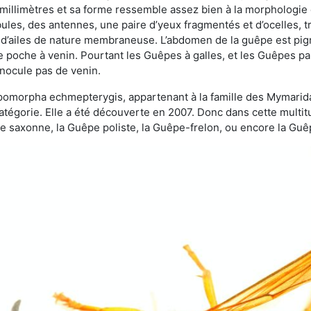
 millimètres et sa forme ressemble assez bien à la morphologie
les, des antennes, une paire d’yeux fragmentés et d’ocelles, tro
 d’ailes de nature membraneuse. L’abdomen de la guêpe est pigm
e poche à venin. Pourtant les Guêpes à galles, et les Guêpes para
inocule pas de venin.
copomorpha echmepterygis, appartenant à la famille des Mymari
catégorie. Elle a été découverte en 2007. Donc dans cette multi
saxonne, la Guêpe poliste, la Guêpe-frelon, ou encore la Guêp