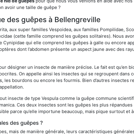
de nid de guêpes
pour que nous vous venions en aide avec nos pr
n avoir une taille de guêpe ?
que des guêpes à Bellengreville
a, aux super familles Vespoidea, aux familles Pompilidae, Scol
idae (cette famille comprend les guêpes solitaires). Nous avon
e Cynipidae qui elle comprend les guêpes à galle ou encore ap
tères dont l’abdomen présente un aspect jaune avec des rayu
r désigner un insecte de manière précise. Le fait est qu’en biol
ocrites. On appelle ainsi les insectes qui se regroupent dans 
les, les bourdons ou encore les fourmis. Bien d’autres insectes
appellation.
out insecte de type Vespula comme la guêpe commune scientifi
rmanica. Ces deux insectes sont les guêpes les plus répandues
sible parce qu’elle importune beaucoup, mais pique surtout et à 
ales des guêpes ?
s, mais de manière générale, leurs caractéristiques générales