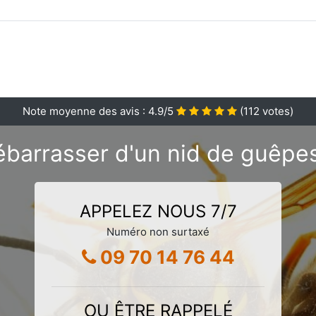
Note moyenne des avis :
4.9
/5
(
112
votes)
barrasser d'un nid de guêpes 
APPELEZ NOUS 7/7
Numéro non surtaxé
09 70 14 76 44
OU ÊTRE RAPPELÉ