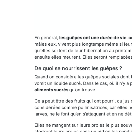
En général,
les guêpes ont une durée de vie, c
mâles eux, vivent plus longtemps même si leur 
qu’elles sortent de leur hibernation au printemp
ensuite elles meurent. Elles seront remplacées 
De quoi se nourrissent les guêpes ?
Quand on considère les guêpes sociales dont fai
vomit un liquide sucré. Dans le cas, où il n’y 
aliments sucrés
qu’on trouve.
Cela peut être des fruits qui ont pourri, du ju
considérées comme pollinisatrices, car elles ne
larves, ne le font qu’en s’attaquant et en ne dé
Elles ne mangent sur leurs proies le plus souve
stockent leurs proies dans un nid en les paraly