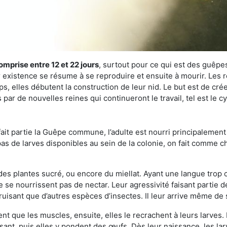
omprise entre 12 et 22 jours
, surtout pour ce qui est des guêpes
existence se résume à se reproduire et ensuite à mourir. Les re
s, elles débutent la construction de leur nid. Le but est de crée
par de nouvelles reines qui continueront le travail, tel est le c
t partie la Guêpe commune, l’adulte est nourri principalement g
a pas de larves disponibles au sein de la colonie, on fait comme 
s des plantes sucré, ou encore du miellat. Ayant une langue trop
 se nourrissent pas de nectar. Leur agressivité faisant partie d
truisant que d’autres espèces d’insectes. Il leur arrive même de 
nt que les muscles, ensuite, elles le recrachent à leurs larves. 
sant, puis elles y pondent des œufs. Dès leur naissance, les lar