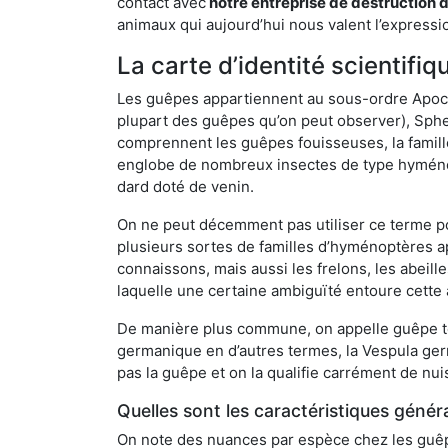
contact avec
notre entreprise de destruction 
animaux qui aujourd’hui nous valent l’expressio
La carte d’identité scientifi
Les guêpes appartiennent au sous-ordre Apocrit
plupart des guêpes qu’on peut observer), Sphec
comprennent les guêpes fouisseuses, la famill
englobe de nombreux insectes de type hyménop
dard doté de venin.
On ne peut décemment pas utiliser ce terme pou
plusieurs sortes de familles d’hyménoptères ap
connaissons, mais aussi les frelons, les abeil
laquelle une certaine ambiguïté entoure cette 
De manière plus commune, on appelle guêpe t
germanique en d’autres termes, la Vespula ge
pas la guêpe et on la qualifie carrément de nui
Quelles sont les caractéristiques génér
On note des nuances par espèce chez les guêpe