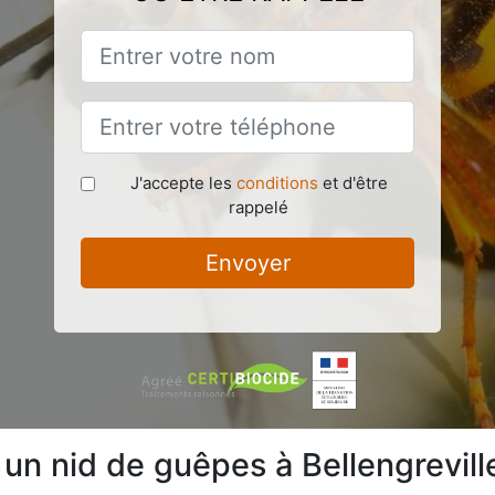
J'accepte les
conditions
et d'être
rappelé
Envoyer
 un nid de guêpes à Bellengrevil