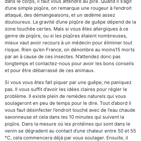
dans le corps, il faut vous attendre au pire. Quand il s’agit
d’une simple piqûre, on remarque une rougeur à l’endroit
attaqué, des démangeaisons, et un œdème assez
douloureux. La gravité d’une piqûre de guêpe dépend de la
zone touchée certes. Mais si vous êtes allergiques à ce
genre de piqûre, ou si les piqûres étaient nombreuses,
mieux vaut avoir recours à un médecin pour éliminer tout
risque. Rien qu’en France, on dénombre au moins15 morts
par an à cause de ces insectes. N’attendez donc pas
longtemps et contactez-nous pour avoir les bons conseils
et pour être débarrassé de ces animaux.
Si vous vous êtes fait piquer par une guêpe, ne paniquez
pas. Il vous suffit d’avoir les idées claires pour régler le
problème. Il existe plein de remèdes naturels qui vous
soulageront en peu de temps pour le dire. Tout d’abord il
vous faut désinfecter l’endroit touché avec de l’eau chaude
savonneuse et cela dans les 10 minutes qui suivent la
piqûre. Dans la mesure où les protéines qui sont dans le
venin se dégradent au contact d’une chaleur entre 50 et 55
°C, cela commencera déjà par vous soulager. Ensuite, il