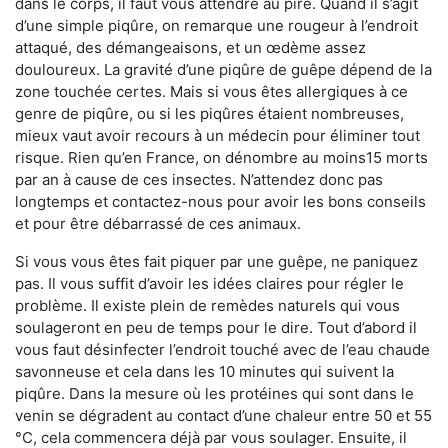
dans le corps, il faut vous attendre au pire. Quand il s’agit
d’une simple piqûre, on remarque une rougeur à l’endroit
attaqué, des démangeaisons, et un œdème assez
douloureux. La gravité d’une piqûre de guêpe dépend de la
zone touchée certes. Mais si vous êtes allergiques à ce
genre de piqûre, ou si les piqûres étaient nombreuses,
mieux vaut avoir recours à un médecin pour éliminer tout
risque. Rien qu’en France, on dénombre au moins15 morts
par an à cause de ces insectes. N’attendez donc pas
longtemps et contactez-nous pour avoir les bons conseils
et pour être débarrassé de ces animaux.
Si vous vous êtes fait piquer par une guêpe, ne paniquez
pas. Il vous suffit d’avoir les idées claires pour régler le
problème. Il existe plein de remèdes naturels qui vous
soulageront en peu de temps pour le dire. Tout d’abord il
vous faut désinfecter l’endroit touché avec de l’eau chaude
savonneuse et cela dans les 10 minutes qui suivent la
piqûre. Dans la mesure où les protéines qui sont dans le
venin se dégradent au contact d’une chaleur entre 50 et 55
°C, cela commencera déjà par vous soulager. Ensuite, il