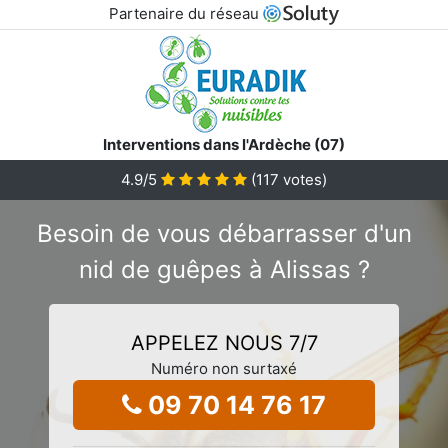
Partenaire du réseau
Interventions dans l'Ardèche (07)
4.9
/5
(
117
votes)
Besoin de vous débarrasser d'un
nid de guêpes à Alissas ?
APPELEZ NOUS 7/7
Numéro non surtaxé
09 70 14 76 17