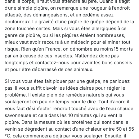
dans le corps, il faut vous attendre au pire. Quand il s’agit
d’une simple piqûre, on remarque une rougeur à l’endroit
attaqué, des démangeaisons, et un œdème assez
douloureux. La gravité d’une piqûre de guêpe dépend de la
zone touchée certes. Mais si vous êtes allergiques à ce
genre de piqûre, ou si les piqûres étaient nombreuses,
mieux vaut avoir recours à un médecin pour éliminer tout
risque. Rien qu’en France, on dénombre au moins15 morts
par an à cause de ces insectes. N’attendez donc pas
longtemps et contactez-nous pour avoir les bons conseils
et pour être débarrassé de ces animaux.
Si vous vous êtes fait piquer par une guêpe, ne paniquez
pas. Il vous suffit d’avoir les idées claires pour régler le
problème. Il existe plein de remèdes naturels qui vous
soulageront en peu de temps pour le dire. Tout d’abord il
vous faut désinfecter l’endroit touché avec de l’eau chaude
savonneuse et cela dans les 10 minutes qui suivent la
piqûre. Dans la mesure où les protéines qui sont dans le
venin se dégradent au contact d’une chaleur entre 50 et 55
°C, cela commencera déjà par vous soulager. Ensuite, il