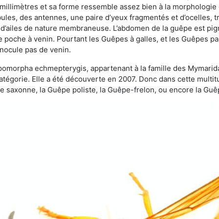
 millimètres et sa forme ressemble assez bien à la morphologie
les, des antennes, une paire d’yeux fragmentés et d’ocelles, tro
 d’ailes de nature membraneuse. L’abdomen de la guêpe est pigm
e poche à venin. Pourtant les Guêpes à galles, et les Guêpes para
inocule pas de venin.
copomorpha echmepterygis, appartenant à la famille des Mymari
catégorie. Elle a été découverte en 2007. Donc dans cette multi
saxonne, la Guêpe poliste, la Guêpe-frelon, ou encore la Guêp