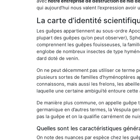
avec
notre entreprise de destruction de nid d
qui aujourd’hui nous valent l’expression avoir 
La carte d’identité scientifi
Les guêpes appartiennent au sous-ordre Apocrit
plupart des guêpes qu’on peut observer), Sphec
comprennent les guêpes fouisseuses, la famill
englobe de nombreux insectes de type hyménop
dard doté de venin.
On ne peut décemment pas utiliser ce terme pou
plusieurs sortes de familles d’hyménoptères ap
connaissons, mais aussi les frelons, les abeil
laquelle une certaine ambiguïté entoure cette 
De manière plus commune, on appelle guêpe t
germanique en d’autres termes, la Vespula ge
pas la guêpe et on la qualifie carrément de nui
Quelles sont les caractéristiques génér
On note des nuances par espèce chez les guêpe