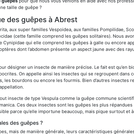
e guêpes
pour que nous vous venions en aide avec nos professio
une taille de guêpe ?
que des guêpes à Abrest
a, aux super familles Vespoidea, aux familles Pompilidae, Scol
idae (cette famille comprend les guêpes solitaires). Nous avon
e Cynipidae qui elle comprend les guêpes à galle ou encore ap
tères dont l’abdomen présente un aspect jaune avec des rayu
r désigner un insecte de manière précise. Le fait est qu’en biol
ocrites. On appelle ainsi les insectes qui se regroupent dans 
les, les bourdons ou encore les fourmis. Bien d’autres insectes
appellation.
out insecte de type Vespula comme la guêpe commune scientifi
rmanica. Ces deux insectes sont les guêpes les plus répandues
sible parce qu’elle importune beaucoup, mais pique surtout et à 
ales des guêpes ?
s, mais de manière générale, leurs caractéristiques générales