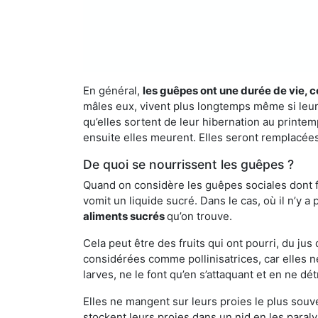
En général,
les guêpes ont une durée de vie, c
mâles eux, vivent plus longtemps même si leur 
qu’elles sortent de leur hibernation au printemp
ensuite elles meurent. Elles seront remplacées 
De quoi se nourrissent les guêpes ?
Quand on considère les guêpes sociales dont fai
vomit un liquide sucré. Dans le cas, où il n’y 
aliments sucrés
qu’on trouve.
Cela peut être des fruits qui ont pourri, du ju
considérées comme pollinisatrices, car elles ne
larves, ne le font qu’en s’attaquant et en ne dé
Elles ne mangent sur leurs proies le plus souve
stockent leurs proies dans un nid en les paraly