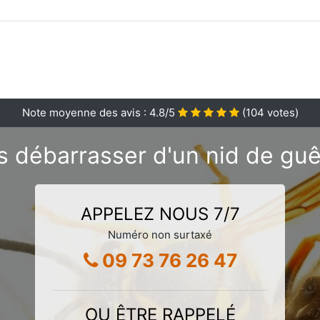
Note moyenne des avis :
4.8
/5
(
104
votes)
s débarrasser d'un nid de guê
APPELEZ NOUS 7/7
Numéro non surtaxé
09 73 76 26 47
OU ÊTRE RAPPELÉ