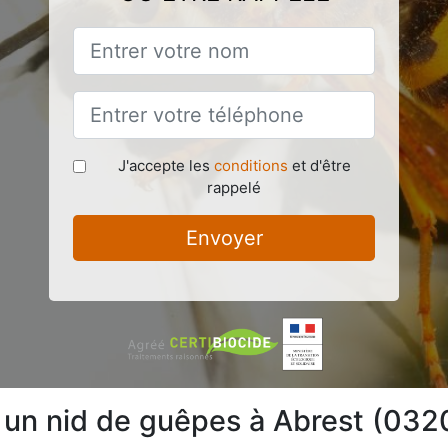
J'accepte les
conditions
et d'être
rappelé
Envoyer
e un nid de guêpes à Abrest (032