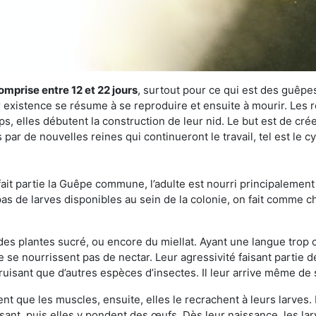
omprise entre 12 et 22 jours
, surtout pour ce qui est des guêpes
existence se résume à se reproduire et ensuite à mourir. Les re
s, elles débutent la construction de leur nid. Le but est de crée
par de nouvelles reines qui continueront le travail, tel est le c
t partie la Guêpe commune, l’adulte est nourri principalement g
a pas de larves disponibles au sein de la colonie, on fait comme 
s des plantes sucré, ou encore du miellat. Ayant une langue trop
 se nourrissent pas de nectar. Leur agressivité faisant partie d
truisant que d’autres espèces d’insectes. Il leur arrive même de 
nt que les muscles, ensuite, elles le recrachent à leurs larves. 
sant, puis elles y pondent des œufs. Dès leur naissance, les lar